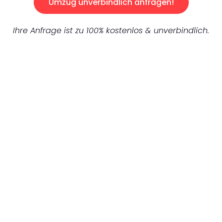
Umzug unverbindlich anfragen!
Ihre Anfrage ist zu 100% kostenlos & unverbindlich.
UNVERBINDLICHES ANGEBOT IN
UNTER 60 SEKUNDEN
:
Machen Sie sich bereit für einen
reibungslosen & sorgenfreien Umzug in
Mönchengladbach: Erleben Sie, wie unser
Expertenteam Ihren Umzug schnell, sicher
und effizient gestaltet. Lassen Sie uns den
schweren Teil übernehmen & freuen Sie sich