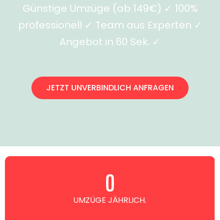
Günstige Umzüge (ab 149€) ✓ 100%
professionell ✓ Team aus Experten ✓
Angebot in 60 Sek. ✓
JETZT UNVERBINDLICH ANFRAGEN
0
UMZÜGE JÄHRLICH.