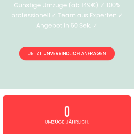
Günstige Umzüge (ab 149€) ✓ 100%
professionell ✓ Team aus Experten ✓
Angebot in 60 Sek. ✓
JETZT UNVERBINDLICH ANFRAGEN
0
UMZÜGE JÄHRLICH.