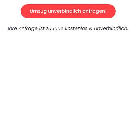
Umzug unverbindlich anfragen!
Ihre Anfrage ist zu 100% kostenlos & unverbindlich.
UNVERBINDLICHES ANGEBOT IN
UNTER 60 SEKUNDEN
:
Machen Sie sich bereit für einen
reibungslosen & sorgenfreien Umzug in
Mönchengladbach: Erleben Sie, wie unser
Expertenteam Ihren Umzug schnell, sicher
und effizient gestaltet. Lassen Sie uns den