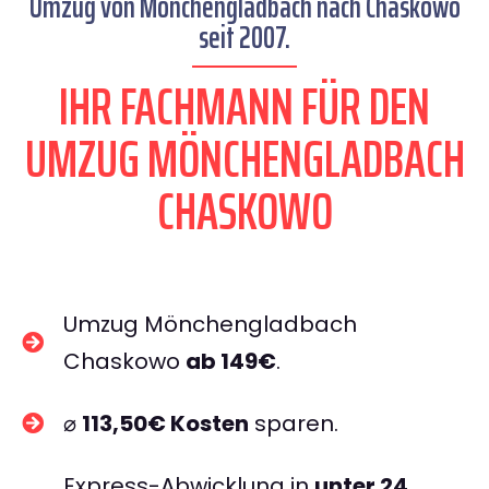
Umzug von Mönchengladbach nach Chaskowo
seit 2007.
IHR FACHMANN FÜR DEN
UMZUG MÖNCHENGLADBACH
CHASKOWO
Umzug Mönchengladbach
Chaskowo
ab 149€
.
⌀
113,50€ Kosten
sparen.
Express-Abwicklung in
unter 24